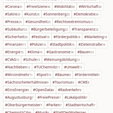
#Corona
#FreieSzene
#Mobilität
#Wirtschaft
31
30
30
30
#Satire
#Kunst
#Sonnenberg
#Demokratie
29
28
25
24
#Presse
#Gesundheit
#Rechtsextremismus
24
23
23
#Subkultur
#Bürgerbeteiligung
#Transparenz
23
22
22
#Sicherheit
#Festival
#Förderpolitik
#Marketing
20
18
18
18
#Finanzen
#Polizei
#Stadtpolitik
#Zietenstraße
17
16
16
16
#Energie
#Klima
#Gastronomie
#Bauen
15
15
14
13
#CVAG
#Schule
#Meinungsbildung
13
13
12
#Nachtleben
#TUChemnitz
#Umwelt
12
11
11
#Wirsindmehr
#Sport
#Bäume
#Fördermittel
11
10
9
9
#SächsischeVerhältnisse
#Tourismus
#CWE
9
9
8
#EinsEnergie
#OpenData
#Radverkehr
8
8
8
#Augustusburg
#FreiePresse
#Lokalpolitik
7
7
7
#Oberbürgermeister
#Parken
#Stadtwirtschaft
7
7
7
#ChemnitzCity
#Musik
#StattDerModerne
6
6
6