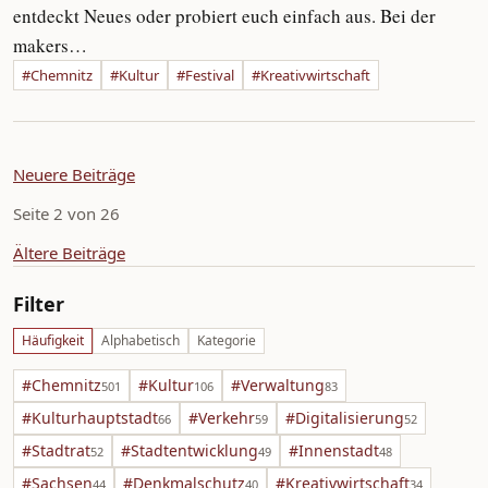
entdeckt Neues oder probiert euch einfach aus. Bei der
makers…
#Chemnitz
#Kultur
#Festival
#Kreativwirtschaft
Neuere Beiträge
Seite 2 von 26
Ältere Beiträge
Filter
Häufigkeit
Alphabetisch
Kategorie
#Chemnitz
#Kultur
#Verwaltung
501
106
83
#Kulturhauptstadt
#Verkehr
#Digitalisierung
66
59
52
#Stadtrat
#Stadtentwicklung
#Innenstadt
52
49
48
#Sachsen
#Denkmalschutz
#Kreativwirtschaft
44
40
34