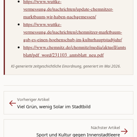
https://www.wuttke-
vermessung.de/nachrichten/update-chemnitzer-
marktbaum-wir-haben-nachgemessen/
https://www.wuttke-
vermessung.de/nachrichten/chemnitzer-marktbaum-
gab-es-einen-hoehenschub-im-kulturhauptstadtjahr/
https://www.chemnitz.de/chemnitz/media/aktuell/amts
blatt/pdf_word/231103_amtsblatt_neu.pdf
KI-generierte zeitgeschichtliche Einordnung, generiert im Mai 2026.
←
Vorheriger Artikel
Viel Grün, wenig Solar im Stadtbild
→
Nächster Artikel
Sport und Kultur gegen Innenstadtleere