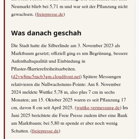
Neumarkt blieb bei 5,71 m und war seit der Pflanzung nicht
gewachsen. (
freiepresse.de
)
Was danach geschah
Die Stadt hatte die Silberlinde am 3. November 2023 als
Marktbaum gesetzt; offiziell ging es um Begrünung, bessere
Aufenthaltsqualität und Einbindung in
Pflaster-/Barrierefreiheitsarbeiten.
(
d2vw8mc5mcb3gm.cloudfront.net
) Spätere Messungen
relativieren die Nullwachstums-Pointe: Am 8. November
2024 meldete Wuttke 5,78 m, also plus 7 cm in sechs
Monaten; am 15. Oktober 2025 waren es seit Pflanzung 17
cm, davon 8 cm seit April 2025. (
wuttke-vermessung.de
) Im
Juni 2025 berichtete die Freie Presse zudem über eine Bank
am Marktbaum; bei 5,80 m spende er aber noch wenig
Schatten. (
freiepresse.de
)