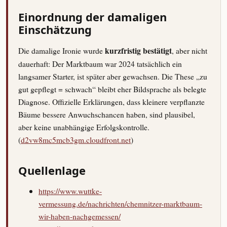
Einordnung der damaligen
Einschätzung
Die damalige Ironie wurde
kurzfristig bestätigt
, aber nicht
dauerhaft: Der Marktbaum war 2024 tatsächlich ein
langsamer Starter, ist später aber gewachsen. Die These „zu
gut gepflegt = schwach“ bleibt eher Bildsprache als belegte
Diagnose. Offizielle Erklärungen, dass kleinere verpflanzte
Bäume bessere Anwuchschancen haben, sind plausibel,
aber keine unabhängige Erfolgskontrolle.
(
d2vw8mc5mcb3gm.cloudfront.net
)
Quellenlage
https://www.wuttke-
vermessung.de/nachrichten/chemnitzer-marktbaum-
wir-haben-nachgemessen/