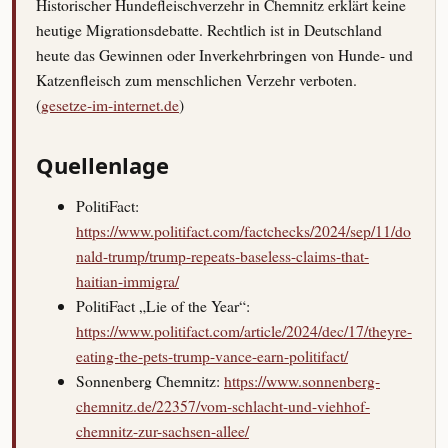
Historischer Hundefleischverzehr in Chemnitz erklärt keine
heutige Migrationsdebatte. Rechtlich ist in Deutschland
heute das Gewinnen oder Inverkehrbringen von Hunde- und
Katzenfleisch zum menschlichen Verzehr verboten.
(
gesetze-im-internet.de
)
Quellenlage
PolitiFact:
https://www.politifact.com/factchecks/2024/sep/11/do
nald-trump/trump-repeats-baseless-claims-that-
haitian-immigra/
PolitiFact „Lie of the Year“:
https://www.politifact.com/article/2024/dec/17/theyre-
eating-the-pets-trump-vance-earn-politifact/
Sonnenberg Chemnitz:
https://www.sonnenberg-
chemnitz.de/22357/vom-schlacht-und-viehhof-
chemnitz-zur-sachsen-allee/