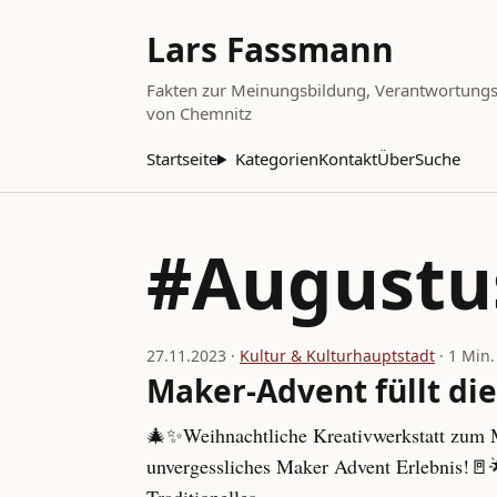
Lars Fassmann
Fakten zur Meinungsbildung, Verantwortungsbe
von Chemnitz
Startseite
Kategorien
Kontakt
Über
Suche
#Augustu
27.11.2023 ·
Kultur & Kulturhauptstadt
· 1 Min.
Maker-Advent füllt di
🎄✨Weihnachtliche Kreativwerkstatt zum M
unvergessliches Maker Advent Erlebnis!🚪