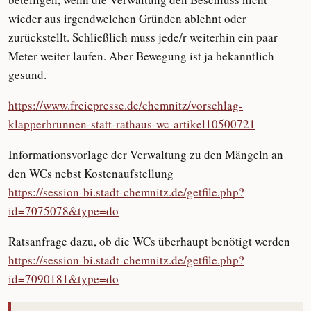
wieder aus irgendwelchen Gründen ablehnt oder
zurückstellt. Schließlich muss jede/r weiterhin ein paar
Meter weiter laufen. Aber Bewegung ist ja bekanntlich
gesund.
https://www.freiepresse.de/chemnitz/vorschlag-
klapperbrunnen-statt-rathaus-wc-artikel10500721
Informationsvorlage der Verwaltung zu den Mängeln an
den WCs nebst Kostenaufstellung
https://session-bi.stadt-chemnitz.de/getfile.php?
id=7075078&type=do
Ratsanfrage dazu, ob die WCs überhaupt benötigt werden
https://session-bi.stadt-chemnitz.de/getfile.php?
id=7090181&type=do