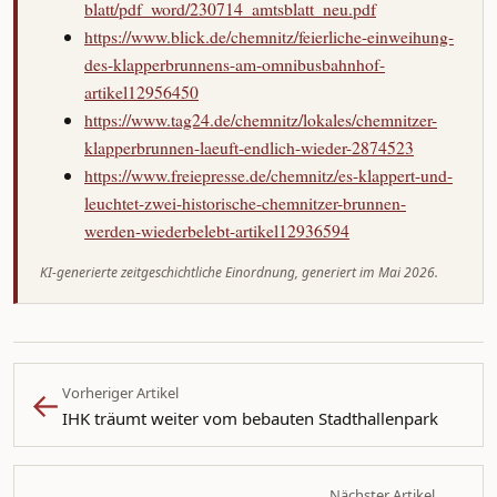
blatt/pdf_word/230714_amtsblatt_neu.pdf
https://www.blick.de/chemnitz/feierliche-einweihung-
des-klapperbrunnens-am-omnibusbahnhof-
artikel12956450
https://www.tag24.de/chemnitz/lokales/chemnitzer-
klapperbrunnen-laeuft-endlich-wieder-2874523
https://www.freiepresse.de/chemnitz/es-klappert-und-
leuchtet-zwei-historische-chemnitzer-brunnen-
werden-wiederbelebt-artikel12936594
KI-generierte zeitgeschichtliche Einordnung, generiert im Mai 2026.
←
Vorheriger Artikel
IHK träumt weiter vom bebauten Stadthallenpark
Nächster Artikel