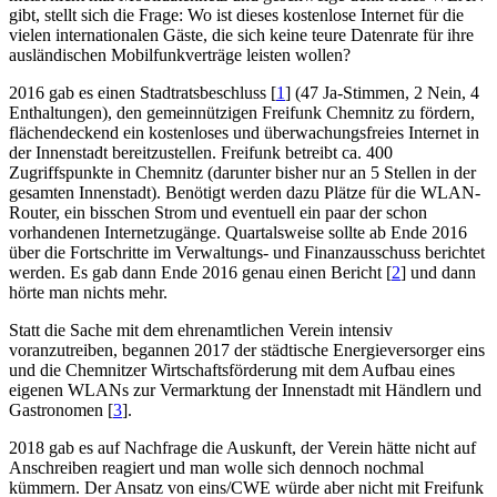
gibt, stellt sich die Frage: Wo ist dieses kostenlose Internet für die
vielen internationalen Gäste, die sich keine teure Datenrate für ihre
ausländischen Mobilfunkverträge leisten wollen?
2016 gab es einen Stadtratsbeschluss [
1
] (47 Ja-Stimmen, 2 Nein, 4
Enthaltungen), den gemeinnützigen Freifunk Chemnitz zu fördern,
flächendeckend ein kostenloses und überwachungsfreies Internet in
der Innenstadt bereitzustellen. Freifunk betreibt ca. 400
Zugriffspunkte in Chemnitz (darunter bisher nur an 5 Stellen in der
gesamten Innenstadt). Benötigt werden dazu Plätze für die WLAN-
Router, ein bisschen Strom und eventuell ein paar der schon
vorhandenen Internetzugänge. Quartalsweise sollte ab Ende 2016
über die Fortschritte im Verwaltungs- und Finanzausschuss berichtet
werden. Es gab dann Ende 2016 genau einen Bericht [
2
] und dann
hörte man nichts mehr.
Statt die Sache mit dem ehrenamtlichen Verein intensiv
voranzutreiben, begannen 2017 der städtische Energieversorger eins
und die Chemnitzer Wirtschaftsförderung mit dem Aufbau eines
eigenen WLANs zur Vermarktung der Innenstadt mit Händlern und
Gastronomen [
3
].
2018 gab es auf Nachfrage die Auskunft, der Verein hätte nicht auf
Anschreiben reagiert und man wolle sich dennoch nochmal
kümmern. Der Ansatz von eins/CWE würde aber nicht mit Freifunk