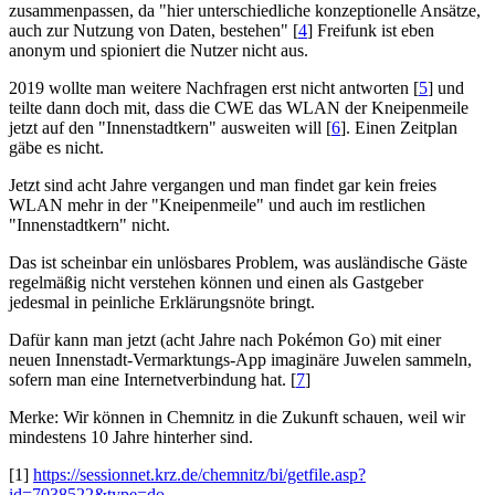
zusammenpassen, da "hier unterschiedliche konzeptionelle Ansätze,
auch zur Nutzung von Daten, bestehen" [
4
] Freifunk ist eben
anonym und spioniert die Nutzer nicht aus.
2019 wollte man weitere Nachfragen erst nicht antworten [
5
] und
teilte dann doch mit, dass die CWE das WLAN der Kneipenmeile
jetzt auf den "Innenstadtkern" ausweiten will [
6
]. Einen Zeitplan
gäbe es nicht.
Jetzt sind acht Jahre vergangen und man findet gar kein freies
WLAN mehr in der "Kneipenmeile" und auch im restlichen
"Innenstadtkern" nicht.
Das ist scheinbar ein unlösbares Problem, was ausländische Gäste
regelmäßig nicht verstehen können und einen als Gastgeber
jedesmal in peinliche Erklärungsnöte bringt.
Dafür kann man jetzt (acht Jahre nach Pokémon Go) mit einer
neuen Innenstadt-Vermarktungs-App imaginäre Juwelen sammeln,
sofern man eine Internetverbindung hat. [
7
]
Merke: Wir können in Chemnitz in die Zukunft schauen, weil wir
mindestens 10 Jahre hinterher sind.
[1]
https://sessionnet.krz.de/chemnitz/bi/getfile.asp?
id=7038522&type=do