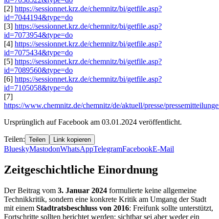
[2]
https://sessionnet.krz.de/chemnitz/bi/getfile.asp?
id=7044194&type=do
[3]
https://sessionnet.krz.de/chemnitz/bi/getfile.asp?
id=7073954&type=do
[4]
https://sessionnet.krz.de/chemnitz/bi/getfile.asp?
id=7075434&type=do
[5]
https://sessionnet.krz.de/chemnitz/bi/getfile.asp?
id=7089560&type=do
[6]
https://sessionnet.krz.de/chemnitz/bi/getfile.asp?
id=7105058&type=do
[7]
https://www.chemnitz.de/chemnitz/de/aktuell/presse/pressemitteilung
Ursprünglich auf Facebook am 03.01.2024 veröffentlicht.
Teilen:
Teilen
Link kopieren
Bluesky
Mastodon
WhatsApp
Telegram
Facebook
E-Mail
Zeitgeschichtliche Einordnung
Der Beitrag vom
3. Januar 2024
formulierte keine allgemeine
Technikkritik, sondern eine konkrete Kritik am Umgang der Stadt
mit einem
Stadtratsbeschluss von 2016
: Freifunk sollte unterstützt,
Fortschritte sollten berichtet werden; sichtbar sei aber weder ein