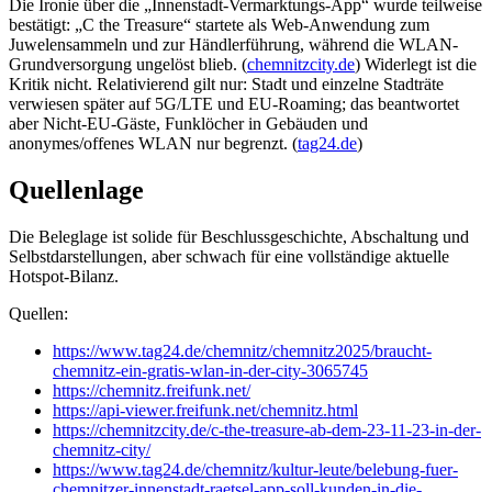
Die Ironie über die „Innenstadt-Vermarktungs-App“ wurde teilweise
bestätigt: „C the Treasure“ startete als Web-Anwendung zum
Juwelensammeln und zur Händlerführung, während die WLAN-
Grundversorgung ungelöst blieb. (
chemnitzcity.de
) Widerlegt ist die
Kritik nicht. Relativierend gilt nur: Stadt und einzelne Stadträte
verwiesen später auf 5G/LTE und EU-Roaming; das beantwortet
aber Nicht-EU-Gäste, Funklöcher in Gebäuden und
anonymes/offenes WLAN nur begrenzt. (
tag24.de
)
Quellenlage
Die Beleglage ist solide für Beschlussgeschichte, Abschaltung und
Selbstdarstellungen, aber schwach für eine vollständige aktuelle
Hotspot-Bilanz.
Quellen:
https://www.tag24.de/chemnitz/chemnitz2025/braucht-
chemnitz-ein-gratis-wlan-in-der-city-3065745
https://chemnitz.freifunk.net/
https://api-viewer.freifunk.net/chemnitz.html
https://chemnitzcity.de/c-the-treasure-ab-dem-23-11-23-in-der-
chemnitz-city/
https://www.tag24.de/chemnitz/kultur-leute/belebung-fuer-
chemnitzer-innenstadt-raetsel-app-soll-kunden-in-die-