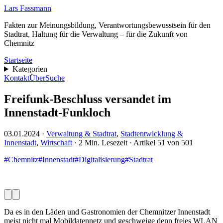
Lars Fassmann
Fakten zur Meinungsbildung, Verantwortungsbewusstsein für den
Stadtrat, Haltung für die Verwaltung – für die Zukunft von
Chemnitz
Startseite
Kategorien
Kontakt
Über
Suche
Freifunk-Beschluss versandet im
Innenstadt-Funkloch
03.01.2024
·
Verwaltung & Stadtrat
,
Stadtentwicklung &
Innenstadt
,
Wirtschaft
· 2 Min. Lesezeit · Artikel 51 von 501
#Chemnitz
#Innenstadt
#Digitalisierung
#Stadtrat
Da es in den Läden und Gastronomien der Chemnitzer Innenstadt
meist nicht mal Mobildatennetz und geschweige denn freies WLAN