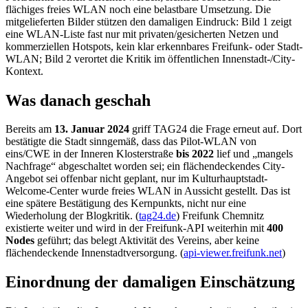
flächiges freies WLAN noch eine belastbare Umsetzung. Die
mitgelieferten Bilder stützen den damaligen Eindruck: Bild 1 zeigt
eine WLAN-Liste fast nur mit privaten/gesicherten Netzen und
kommerziellen Hotspots, kein klar erkennbares Freifunk- oder Stadt-
WLAN; Bild 2 verortet die Kritik im öffentlichen Innenstadt-/City-
Kontext.
Was danach geschah
Bereits am
13. Januar 2024
griff TAG24 die Frage erneut auf. Dort
bestätigte die Stadt sinngemäß, dass das Pilot-WLAN von
eins/CWE in der Inneren Klosterstraße
bis 2022
lief und „mangels
Nachfrage“ abgeschaltet worden sei; ein flächendeckendes City-
Angebot sei offenbar nicht geplant, nur im Kulturhauptstadt-
Welcome-Center wurde freies WLAN in Aussicht gestellt. Das ist
eine spätere Bestätigung des Kernpunkts, nicht nur eine
Wiederholung der Blogkritik. (
tag24.de
) Freifunk Chemnitz
existierte weiter und wird in der Freifunk-API weiterhin mit
400
Nodes
geführt; das belegt Aktivität des Vereins, aber keine
flächendeckende Innenstadtversorgung. (
api-viewer.freifunk.net
)
Einordnung der damaligen Einschätzung