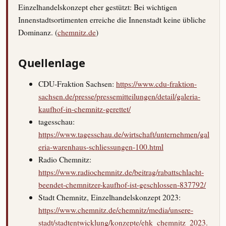
Einzelhandelskonzept eher gestützt: Bei wichtigen
Innenstadtsortimenten erreiche die Innenstadt keine übliche
Dominanz. (
chemnitz.de
)
Quellenlage
CDU-Fraktion Sachsen:
https://www.cdu-fraktion-
sachsen.de/presse/pressemitteilungen/detail/galeria-
kaufhof-in-chemnitz-gerettet/
tagesschau:
https://www.tagesschau.de/wirtschaft/unternehmen/gal
eria-warenhaus-schliessungen-100.html
Radio Chemnitz:
https://www.radiochemnitz.de/beitrag/rabattschlacht-
beendet-chemnitzer-kaufhof-ist-geschlossen-837792/
Stadt Chemnitz, Einzelhandelskonzept 2023:
https://www.chemnitz.de/chemnitz/media/unsere-
stadt/stadtentwicklung/konzepte/ehk_chemnitz_2023.