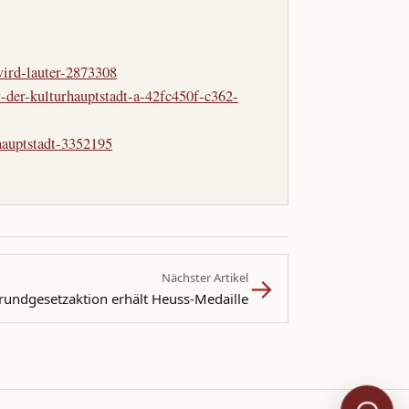
wird-lauter-2873308
-der-kulturhauptstadt-a-42fc450f-c362-
hauptstadt-3352195
→
Nächster Artikel
undgesetzaktion erhält Heuss-Medaille