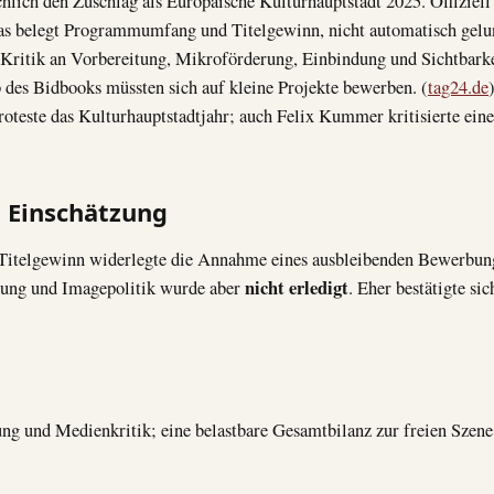
hlich den Zuschlag als Europäische Kulturhauptstadt 2025. Offiziell
s belegt Programmumfang und Titelgewinn, nicht automatisch gelun
 Kritik an Vorbereitung, Mikroförderung, Einbindung und Sichtbarke
 des Bidbooks müssten sich auf kleine Projekte bewerben. (
tag24.de
teste das Kulturhauptstadtjahr; auch Felix Kummer kritisierte ein
 Einschätzung
 Titelgewinn widerlegte die Annahme eines ausbleibenden Bewerbung
nicht erledigt
dung und Imagepolitik wurde aber
. Eher bestätigte si
ung und Medienkritik; eine belastbare Gesamtbilanz zur freien Szene 