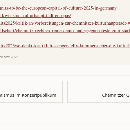
emnitz-to-be-the-european-capital-of-culture-2025-in-germany
il/wir-sind-kulturhauptstadt-europas/
tz2025/kritik-an-vorbereitungen-zur-chemnitzer-kulturhauptstadt-
llschaft/chemnitz-rechtsextreme-demo-und-gegenproteste-zum-start
itz2025/so-denkt-kraftklub-saenger-felix-kummer-ueber-die-kultur
 im Mai 2026.
emismus im Konzertpublikum
Chemnitzer Gr