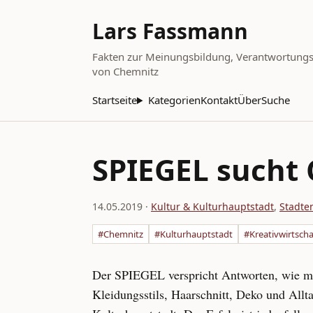
Lars Fassmann
Fakten zur Meinungsbildung, Verantwortungsbe
von Chemnitz
Startseite
Kategorien
Kontakt
Über
Suche
SPIEGEL sucht 
14.05.2019
·
Kultur & Kulturhauptstadt
,
Stadte
#Chemnitz
#Kulturhauptstadt
#Kreativwirtscha
Der SPIEGEL verspricht Antworten, wie ma
Kleidungsstils, Haarschnitt, Deko und Allt