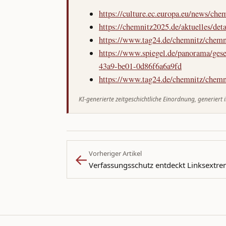
https://culture.ec.europa.eu/news/ch
https://chemnitz2025.de/aktuelles/deta
https://www.tag24.de/chemnitz/chemni
https://www.spiegel.de/panorama/gese
43a9-be01-0d86f6a6a9fd
https://www.tag24.de/chemnitz/chemn
KI-generierte zeitgeschichtliche Einordnung, generiert
←
Vorheriger Artikel
Verfassungsschutz entdeckt Linksextr