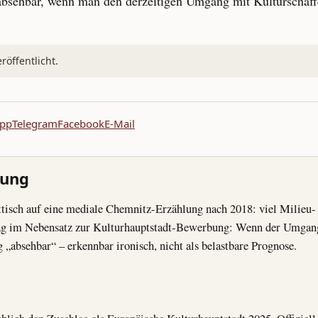
s absehbar, wenn man den derzeitigen Umgang mit Kulturschaf
öffentlicht.
pp
Telegram
Facebook
E-Mail
nung
ttisch auf eine mediale Chemnitz-Erzählung nach 2018: viel Milieu
 lag im Nebensatz zur Kulturhauptstadt-Bewerbung: Wenn der Umgan
g „absehbar“ – erkennbar ironisch, nicht als belastbare Prognose.