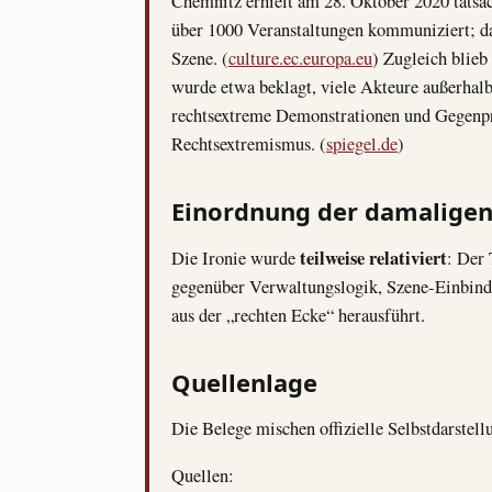
Chemnitz erhielt am 28. Oktober 2020 tatsäc
über 1000 Veranstaltungen kommuniziert; da
Szene. (
culture.ec.europa.eu
) Zugleich blieb
wurde etwa beklagt, viele Akteure außerhalb
rechtsextreme Demonstrationen und Gegenpro
Rechtsextremismus. (
spiegel.de
)
Einordnung der damaligen
teilweise relativiert
Die Ironie wurde
: Der
gegenüber Verwaltungslogik, Szene-Einbin
aus der „rechten Ecke“ herausführt.
Quellenlage
Die Belege mischen offizielle Selbstdarstell
Quellen: