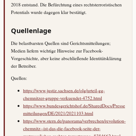
2018 entstand. Die Befürchtung eines rechtsterroristischen
Potentials wurde dagegen klar bestätigt.
Quellenlage
Die belastbarsten Quellen sind Gerichtsmitteilungen;
Medien liefern wichtige Hinweise zur Facebook-
Vorgeschichte, aber keine abschließende Identitätsklärung
der Betreiber.
Quellen:
https://www.justiz.sachsen.de/olg/urteil-gg-
chemnitzer-gruppe-verkuendet-4752.html
https://www.bundesgerichtshof.de/SharedDocs/Presse
mitteilungen/DE/2021/2021103.html
https://www.stern.de/panorama/verbrechen/revolution-
chemnitz--ist-das-die-facebook-seite-der-
mutmasslichen-rechten-terrortruppe--8384662.html