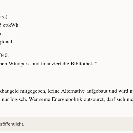
re).
5 ct/kWh.
r.
gional.
040:
en Windpark und finanziert die Bibliothek."
kbaugeld mitgegeben, keine Alternative aufgebaut und wird n
fach nur logisch. Wer seine Energiepolitik outsourct, darf sich
öffentlicht.