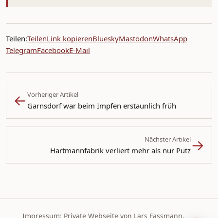
Teilen:
Teilen
Link kopieren
Bluesky
Mastodon
WhatsApp
Telegram
Facebook
E-Mail
←
Vorheriger Artikel
Garnsdorf war beim Impfen erstaunlich früh
→
Nächster Artikel
Hartmannfabrik verliert mehr als nur Putz
Impressum: Private Webseite von Lars Fassmann.