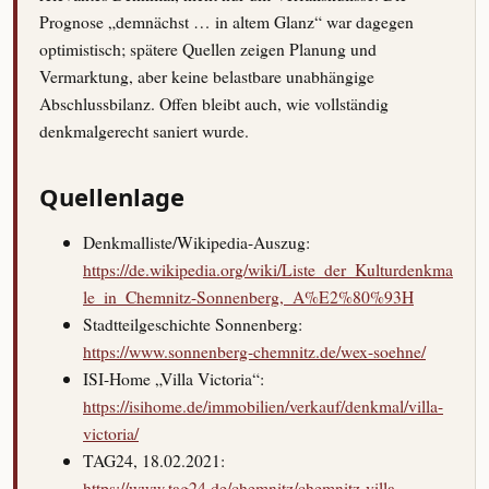
Prognose „demnächst … in altem Glanz“ war dagegen
optimistisch; spätere Quellen zeigen Planung und
Vermarktung, aber keine belastbare unabhängige
Abschlussbilanz. Offen bleibt auch, wie vollständig
denkmalgerecht saniert wurde.
Quellenlage
Denkmalliste/Wikipedia-Auszug:
https://de.wikipedia.org/wiki/Liste_der_Kulturdenkma
le_in_Chemnitz-Sonnenberg,_A%E2%80%93H
Stadtteilgeschichte Sonnenberg:
https://www.sonnenberg-chemnitz.de/wex-soehne/
ISI-Home „Villa Victoria“:
https://isihome.de/immobilien/verkauf/denkmal/villa-
victoria/
TAG24, 18.02.2021:
https://www.tag24.de/chemnitz/chemnitz-villa-