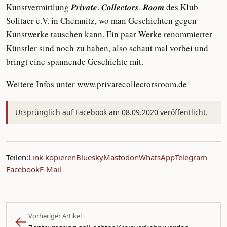
Kunstvermittlung 𝑷𝒓𝒊𝒗𝒂𝒕𝒆. 𝑪𝒐𝒍𝒍𝒆𝒄𝒕𝒐𝒓𝒔. 𝑹𝒐𝒐𝒎 des Klub
Solitaer e.V. in Chemnitz, wo man Geschichten gegen
Kunstwerke tauschen kann. Ein paar Werke renommierter
Künstler sind noch zu haben, also schaut mal vorbei und
bringt eine spannende Geschichte mit.
Weitere Infos unter www.privatecollectorsroom.de
Ursprünglich auf Facebook am 08.09.2020 veröffentlicht.
Teilen:
Link kopieren
Bluesky
Mastodon
WhatsApp
Telegram
Facebook
E-Mail
←
Vorheriger Artikel