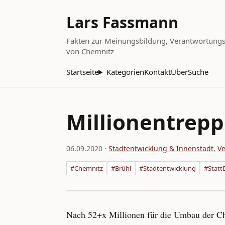
Lars Fassmann
Fakten zur Meinungsbildung, Verantwortungsbe
von Chemnitz
Startseite
Kategorien
Kontakt
Über
Suche
Millionentrep
06.09.2020
·
Stadtentwicklung & Innenstadt
,
Ve
#Chemnitz
#Brühl
#Stadtentwicklung
#Stat
Nach 52+x Millionen für die Umbau der Che