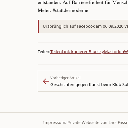
entstanden. Auf Barrierefreiheit für Mensc
Meter. #stattdermoderne
Ursprünglich auf Facebook am 06.09.2020 ver
Teilen:
Teilen
Link kopieren
Bluesky
Mastodon
W
←
Vorheriger Artikel
Geschichten gegen Kunst beim Klub Sol
Impressum: Private Webseite von Lars Fass