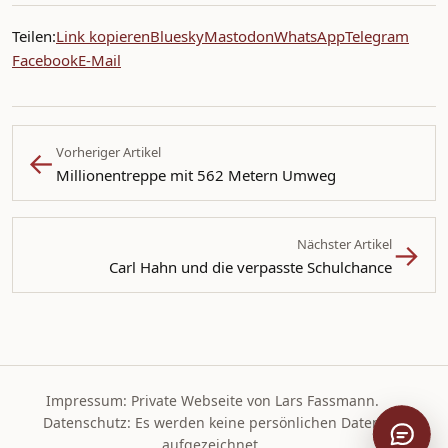
Teilen:
Link kopieren
Bluesky
Mastodon
WhatsApp
Telegram
Facebook
E-Mail
←
Vorheriger Artikel
Millionentreppe mit 562 Metern Umweg
→
Nächster Artikel
Carl Hahn und die verpasste Schulchance
Impressum: Private Webseite von Lars Fassmann.
Datenschutz: Es werden keine persönlichen Daten
Artikel 
aufgezeichnet.