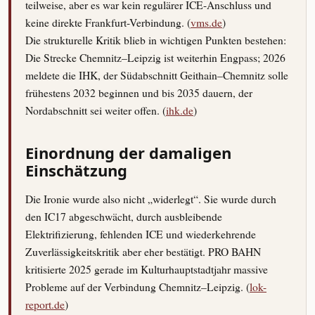
teilweise, aber es war kein regulärer ICE-Anschluss und
keine direkte Frankfurt-Verbindung. (
vms.de
)
Die strukturelle Kritik blieb in wichtigen Punkten bestehen:
Die Strecke Chemnitz–Leipzig ist weiterhin Engpass; 2026
meldete die IHK, der Südabschnitt Geithain–Chemnitz solle
frühestens 2032 beginnen und bis 2035 dauern, der
Nordabschnitt sei weiter offen. (
ihk.de
)
Einordnung der damaligen
Einschätzung
Die Ironie wurde also nicht „widerlegt“. Sie wurde durch
den IC17 abgeschwächt, durch ausbleibende
Elektrifizierung, fehlenden ICE und wiederkehrende
Zuverlässigkeitskritik aber eher bestätigt. PRO BAHN
kritisierte 2025 gerade im Kulturhauptstadtjahr massive
Probleme auf der Verbindung Chemnitz–Leipzig. (
lok-
report.de
)