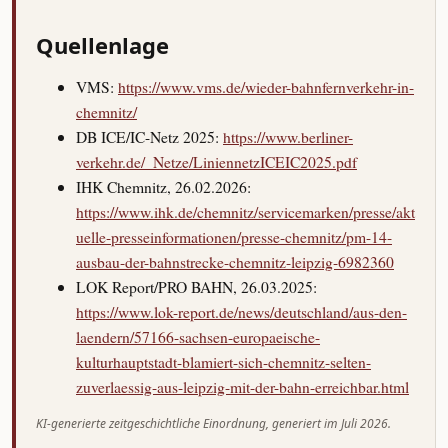
Quellenlage
VMS:
https://www.vms.de/wieder-bahnfernverkehr-in-
chemnitz/
DB ICE/IC-Netz 2025:
https://www.berliner-
verkehr.de/_Netze/LiniennetzICEIC2025.pdf
IHK Chemnitz, 26.02.2026:
https://www.ihk.de/chemnitz/servicemarken/presse/akt
uelle-presseinformationen/presse-chemnitz/pm-14-
ausbau-der-bahnstrecke-chemnitz-leipzig-6982360
LOK Report/PRO BAHN, 26.03.2025:
https://www.lok-report.de/news/deutschland/aus-den-
laendern/57166-sachsen-europaeische-
kulturhauptstadt-blamiert-sich-chemnitz-selten-
zuverlaessig-aus-leipzig-mit-der-bahn-erreichbar.html
KI-generierte zeitgeschichtliche Einordnung, generiert im Juli 2026.