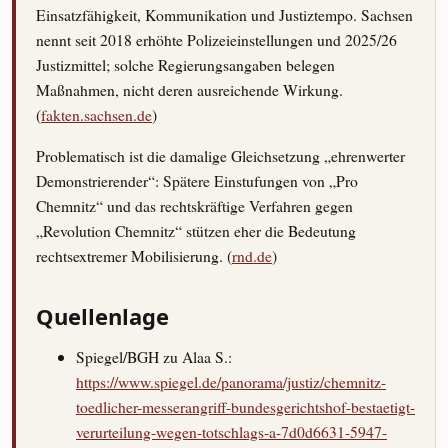
Einsatzfähigkeit, Kommunikation und Justiztempo. Sachsen
nennt seit 2018 erhöhte Polizeieinstellungen und 2025/26
Justizmittel; solche Regierungsangaben belegen
Maßnahmen, nicht deren ausreichende Wirkung.
(
fakten.sachsen.de
)
Problematisch ist die damalige Gleichsetzung „ehrenwerter
Demonstrierender“: Spätere Einstufungen von „Pro
Chemnitz“ und das rechtskräftige Verfahren gegen
„Revolution Chemnitz“ stützen eher die Bedeutung
rechtsextremer Mobilisierung. (
rnd.de
)
Quellenlage
Spiegel/BGH zu Alaa S.:
https://www.spiegel.de/panorama/justiz/chemnitz-
toedlicher-messerangriff-bundesgerichtshof-bestaetigt-
verurteilung-wegen-totschlags-a-7d0d6631-5947-