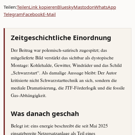
Teilen:
Teilen
Link kopieren
Bluesky
Mastodon
WhatsApp
Telegram
Facebook
E-Mail
Zeitgeschichtliche Einordnung
Der Beitrag war polemisch-satirisch zugespitzt; das
mitgelieferte Bild verstärkt das sichtbar als dystopische
Montage: Kohlehalde, Gewitter, Windräder und das Schild
„Schwarzstart“. Als damalige Aussage bleibt: Der Autor
kritisierte nicht Schwarzstarttechnik an sich, sondern die
mediale Dramatisierung, die JTF-Förderlogik und die fossile
Gas-Abhängigkeit.
Was danach geschah
Belegt ist: eins energie beschreibt die seit Mai 2025
einsatzbereite Netzersatzanlage als Teil eines