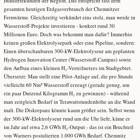
Industriekunden der Region. Das entspricht fast dem
gesamten heutigen Erdgasverbrauch der Chemnitzer
Fernwärme. Gleichzeitig verkündet eins stolz, man werde in
Wasserstoff-Projekte investieren - konkret rund 30
Millionen Euro. Doch was bekommt man dafür? Immerhin
keinen großen Elektrolysepark oder eine Pipeline, sondern:
Einen überschaubaren 300-kW-Elektrolyseur am geplanten
Hydrogen Innovation Center (Wasserstoff-Campus) sowie
den Aufbau eines kleinen H₂-Verteilnetzes im Stadtgebiet.
Übersetzt: Man stellt eine Pilot-Anlage auf, die pro Stunde
vielleicht 60 Nm³ Wasserstoff erzeugt (gerade genug, um
ein paar Dutzend Kilogramm H₂ zu gewinnen) - während
man zeitgleich Bedarf in Terawattstundenhöhe an die Wand
malt. Die Diskrepanz könnte kaum größer sein. Selbst wenn
der 300-kW-Elektrolyseur rund um die Uhr liefe, käme er
im Jahr auf etwa 2,6 GWh H₂-Output - das ist ein Bruchteil
von Warners postulierten 1.000 GWh Bedarf. Chemnitz