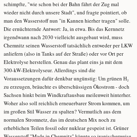
schimpfte, "wie schon bei der Bahn fährt der Zug mal
wieder nicht durch unsere Stadt", und fragte pointiert, ob
man den Wasserstoff nun "in Kannen hierher tragen" solle.
Die ernüchternde Antwort: Ja, in etwa. Bis das Kernnetz
irgendwann nach 2030 vielleicht ausgebaut wird, muss
Chemnitz seinen Wasserstoff tatsächlich entweder per LKW
anliefern (also in Tanks auf der Straße) oder vor Ort per
Elektrolyse herstellen. Genau das plant eins ja mit dem
300-kW-Elektrolyseur. Allerdings sind die
Voraussetzungen dafür denkbar ungünstig: Um grünen H₂
zu erzeugen, bräuchte es überschüssigen Ökostrom - doch
Sachsen hinkt beim Windkraftausbau meilenweit hinterher.
Woher also soll reichlich erneuerbarer Strom kommen, um
im großen Stil Wasser zu spalten? Vermutlich aus dem
normalen Stromnetz, das im deutschen Mix noch zu
erheblichen Teilen fossil oder nuklear gespeist ist. Grüner
Wasserstoff "Made in Chemnitz" könnte so ironischerweise