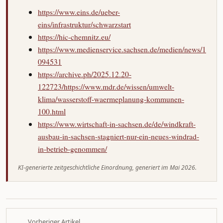
https://www.eins.de/ueber-
eins/infrastruktur/schwarzstart
https://hic-chemnitz.eu/
https://www.medienservice.sachsen.de/medien/news/1
094531
https://archive.ph/2025.12.20-
122723/https://www.mdr.de/wissen/umwelt-
klima/wasserstoff-waermeplanung-kommunen-
100.html
https://www.wirtschaft-in-sachsen.de/de/windkraft-
ausbau-in-sachsen-stagniert-nur-ein-neues-windrad-
in-betrieb-genommen/
KI-generierte zeitgeschichtliche Einordnung, generiert im Mai 2026.
Vorheriger Artikel