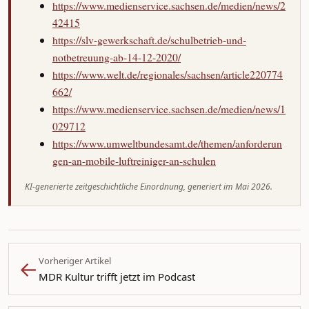
https://www.medienservice.sachsen.de/medien/news/2
42415
https://slv-gewerkschaft.de/schulbetrieb-und-
notbetreuung-ab-14-12-2020/
https://www.welt.de/regionales/sachsen/article220774
662/
https://www.medienservice.sachsen.de/medien/news/1
029712
https://www.umweltbundesamt.de/themen/anforderun
gen-an-mobile-luftreiniger-an-schulen
KI-generierte zeitgeschichtliche Einordnung, generiert im Mai 2026.
←
Vorheriger Artikel
MDR Kultur trifft jetzt im Podcast