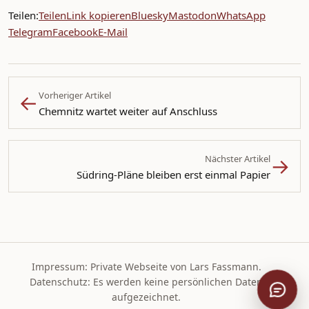
Teilen:
Teilen
Link kopieren
Bluesky
Mastodon
WhatsApp
Telegram
Facebook
E-Mail
←
Vorheriger Artikel
Chemnitz wartet weiter auf Anschluss
→
Nächster Artikel
Südring-Pläne bleiben erst einmal Papier
Impressum: Private Webseite von Lars Fassmann.
Datenschutz: Es werden keine persönlichen Daten
Artikel 
aufgezeichnet.