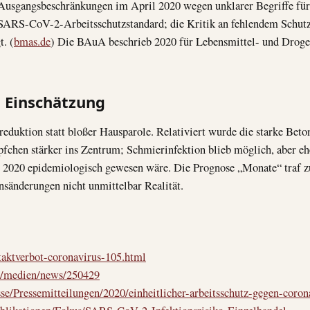
 Ausgangsbeschränkungen im April 2020 wegen unklarer Begriffe fü
SARS-CoV-2-Arbeitsschutzstandard; die Kritik an fehlendem Schutz 
t. (
bmas.de
) Die BAuA beschrieb 2020 für Lebensmittel- und Droger
 Einschätzung
eduktion statt bloßer Hausparole. Relativiert wurde die starke Bet
chen stärker ins Zentrum; Schmierinfektion blieb möglich, aber ehe
z 2020 epidemiologisch gewesen wäre. Die Prognose „Monate“ traf 
sänderungen nicht unmittelbar Realität.
taktverbot-coronavirus-105.html
e/medien/news/250429
e/Pressemitteilungen/2020/einheitlicher-arbeitsschutz-gegen-coron