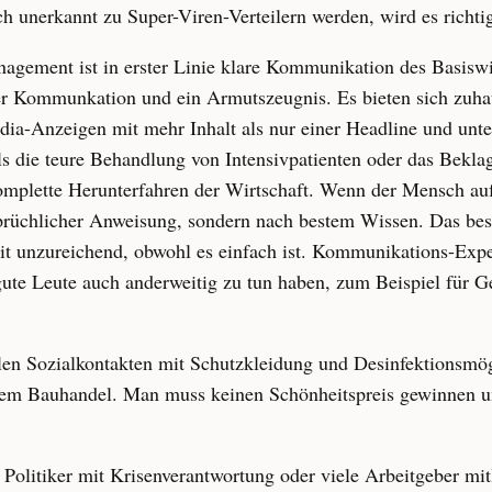
unerkannt zu Super-Viren-Verteilern werden, wird es richtig 
agement ist in erster Linie klare Kommunikation des Basisw
er Kommunkation und ein Armutszeugnis. Es bieten sich zuh
dia-Anzeigen mit mehr Inhalt als nur einer Headline und unt
als die teure Behandlung von Intensivpatienten oder das Bekla
komplette Herunterfahren der Wirtschaft. Wenn der Mensch auf
sprüchlicher Anweisung, sondern nach bestem Wissen. Das bes
t unzureichend, obwohl es einfach ist. Kommunikations-Exper
 gute Leute auch anderweitig zu tun haben, zum Beispiel für 
ielen Sozialkontakten mit Schutzkleidung und Desinfektionsmög
dem Bauhandel. Man muss keinen Schönheitspreis gewinnen und
le Politiker mit Krisenverantwortung oder viele Arbeitgeber mit