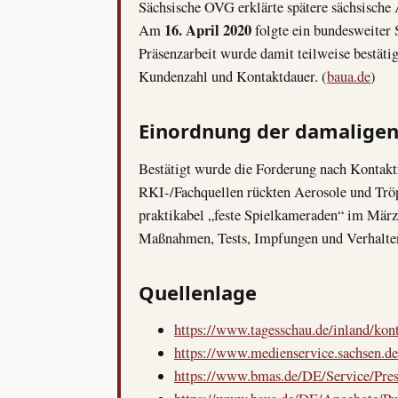
Sächsische OVG erklärte spätere sächsische
16. April 2020
Am
folgte ein bundesweiter 
Präsenzarbeit wurde damit teilweise bestätig
Kundenzahl und Kontaktdauer. (
baua.de
)
Einordnung der damaligen
Bestätigt wurde die Forderung nach Kontaktr
RKI-/Fachquellen rückten Aerosole und Tröpf
praktikabel „feste Spielkameraden“ im Mär
Maßnahmen, Tests, Impfungen und Verhalten
Quellenlage
https://www.tagesschau.de/inland/kon
https://www.medienservice.sachsen.d
https://www.bmas.de/DE/Service/Press