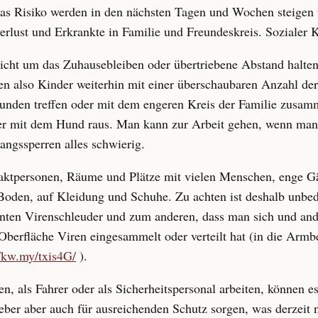
das Risiko werden in den nächsten Tagen und Wochen steigen
lust und Erkrankte in Familie und Freundeskreis. Sozialer K
nicht um das Zuhausebleiben oder übertriebene Abstand halte
en also Kinder weiterhin mit einer überschaubaren Anzahl de
eunden treffen oder mit dem engeren Kreis der Familie zusamm
der mit dem Hund raus. Man kann zur Arbeit gehen, wenn man 
ngssperren alles schwierig.
ktpersonen, Räume und Plätze mit vielen Menschen, enge Gän
u Boden, auf Kleidung und Schuhe. Zu achten ist deshalb unbe
nten Virenschleuder und zum anderen, dass man sich und and
 Oberfläche Viren eingesammelt oder verteilt hat (in die Ar
//kw.my/txis4G/
).
n, als Fahrer oder als Sicherheitspersonal arbeiten, können 
tgeber aber auch für ausreichenden Schutz sorgen, was derzei