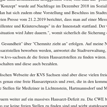
e "Konzept" wurde auf Nachfrage im Dezember 2018 im Soziala
Man hat sich zudem ohne Vorstellung und Beschluss im Stadtr
eien Presse vom 21.2.2019 berichtet, dass man auf einer Mes
entee und Kräuterschnaps" in der Innenstadt stattfand. Der 
tuation wird Jahre dauern.", womit sicherlich die Sicherung 
 Gesundheit" über "Chemnitz zieht an" erfolgen. Auf meine 
sarztstellen beworben werden, antwortet die Stadtverwaltung,
.kvs-sachsen.de die freien Hausarztstellen zu finden wäre
schalten und diese auch bezahlen.
chen Webseite der KVS Sachsen sind aber diese vielen freien
 es genau eine freie Hausarztpraxis und zwei, die in den kom
ie Stellen für Mediziner in Lichtenstein, Hartmannsdorf und M
ern weiter auf ein massives Hausarzt-Defizit zu. Die CWE b
 gar keine freien Stellen zu finden sind und wirbt stattdessen