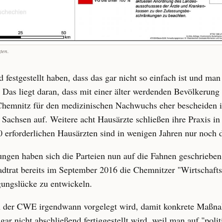
ten.
festgestellt haben, dass das gar nicht so einfach ist und man
Das liegt daran, dass mit einer älter werdenden Bevölkerung
emnitz für den medizinischen Nachwuchs eher bescheiden is
n Sachsen auf. Weitere acht Hausärzte schließen ihre Praxis in
 erforderlichen Hausärzten sind in wenigen Jahren nur noch d
gen haben sich die Parteien nun auf die Fahnen geschrieben
dtrat bereits im September 2016 die Chemnitzer "Wirtschafts
ungslücke zu entwickeln.
on der CWE irgendwann vorgelegt wird, damit konkrete Maßn
gar nicht abschließend fertiggestellt wird, weil man auf "pol