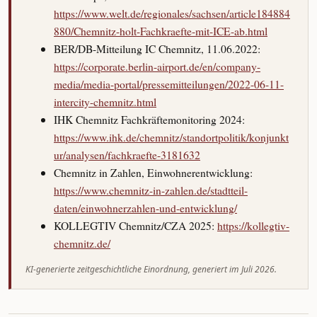
https://www.welt.de/regionales/sachsen/article184884
880/Chemnitz-holt-Fachkraefte-mit-ICE-ab.html
BER/DB-Mitteilung IC Chemnitz, 11.06.2022:
https://corporate.berlin-airport.de/en/company-
media/media-portal/pressemitteilungen/2022-06-11-
intercity-chemnitz.html
IHK Chemnitz Fachkräftemonitoring 2024:
https://www.ihk.de/chemnitz/standortpolitik/konjunkt
ur/analysen/fachkraefte-3181632
Chemnitz in Zahlen, Einwohnerentwicklung:
https://www.chemnitz-in-zahlen.de/stadtteil-
daten/einwohnerzahlen-und-entwicklung/
KOLLEGTIV Chemnitz/CZA 2025:
https://kollegtiv-
chemnitz.de/
KI-generierte zeitgeschichtliche Einordnung, generiert im Juli 2026.