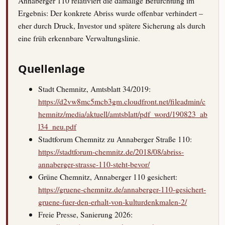
Annaberger 110 relativiert die damalige Befürchtung im
Ergebnis: Der konkrete Abriss wurde offenbar verhindert –
eher durch Druck, Investor und spätere Sicherung als durch
eine früh erkennbare Verwaltungslinie.
Quellenlage
Stadt Chemnitz, Amtsblatt 34/2019:
https://d2vw8mc5mcb3gm.cloudfront.net/fileadmin/c
hemnitz/media/aktuell/amtsblatt/pdf_word/190823_ab
l34_neu.pdf
Stadtforum Chemnitz zu Annaberger Straße 110:
https://stadtforum-chemnitz.de/2018/08/abriss-
annaberger-strasse-110-steht-bevor/
Grüne Chemnitz, Annaberger 110 gesichert:
https://gruene-chemnitz.de/annaberger-110-gesichert-
gruene-fuer-den-erhalt-von-kulturdenkmalen-2/
Freie Presse, Sanierung 2026: