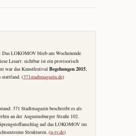
ldung: Das LOKOMOV blieb am Wochenende
iese Lesart: sichtbar ist ein provisorisch
Begehungen 2015
t war das Kunstfestival
,
tattfand. (
371stadtmagazin.de
)
tand: 371 Stadtmagazin beschreibt es als
terhin an der Augustusburger Straße 102.
 Sprengstoffanschlag auf das LOKOMOV im
htsextreme Strukturen. (
n-tv.de
)