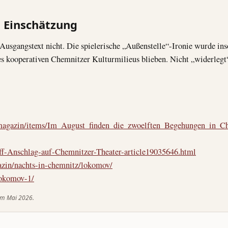
 Einschätzung
 Ausgangstext nicht. Die spielerische „Außenstelle“-Ironie wurde 
es kooperativen Chemnitzer Kulturmilieus blieben. Nicht „widerlegt“
magazin/items/Im_August_finden_die_zwoelften_Begehungen_in_Ch
off-Anschlag-auf-Chemnitzer-Theater-article19035646.html
zin/nachts-in-chemnitz/lokomov/
lokomov-1/
 im Mai 2026.