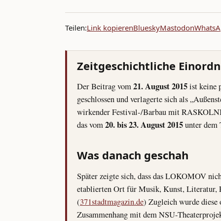
Teilen:
Link kopieren
Bluesky
Mastodon
WhatsA
Zeitgeschichtliche Einord
21. August 2015
Der Beitrag vom
ist keine
geschlossen und verlagerte sich als „Auß
wirkender Festival-/Barbau mit RASKOLNIK
20. bis 23. August 2015
das vom
unter dem 
Was danach geschah
Später zeigte sich, dass das LOKOMOV nicht 
etablierten Ort für Musik, Kunst, Literatur,
(
371stadtmagazin.de
) Zugleich wurde diese
Zusammenhang mit dem NSU-Theaterprojekt „