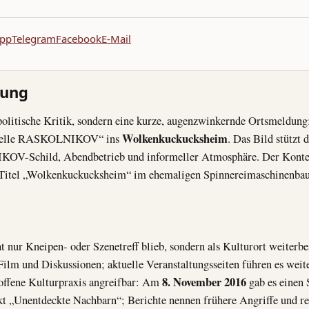
pp
Telegram
Facebook
E-Mail
nung
 politische Kritik, sondern eine kurze, augenzwinkernde Ortsme
Wolkenkuckucksheim
enstelle RASKOLNIKOV“ ins
. Das Bild stützt d
OV-Schild, Abendbetrieb und informeller Atmosphäre. Der Kontex
Titel „Wolkenkuckucksheim“ im ehemaligen Spinnereimaschinenbau s
nur Kneipen- oder Szenetreff blieb, sondern als Kulturort weiterbes
 Film und Diskussionen; aktuelle Veranstaltungsseiten führen es wei
8. November 2016
 offene Kulturpraxis angreifbar: Am
gab es einen
Unentdeckte Nachbarn“; Berichte nennen frühere Angriffe und rec