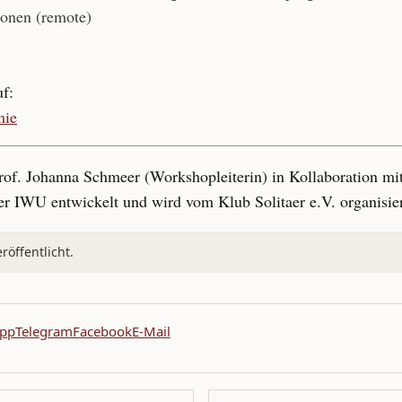
ionen (remote)
f:
mie
f. Johanna Schmeer (Workshopleiterin) in Kollaboration mit
r IWU entwickelt und wird vom Klub Solitaer e.V. organisier
öffentlicht.
pp
Telegram
Facebook
E-Mail