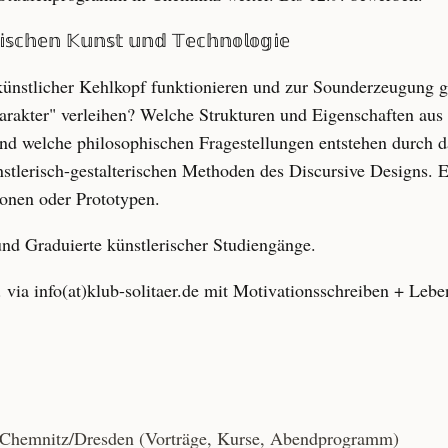
𝕤𝕔𝕙𝕖𝕟 𝕂𝕦𝕟𝕤𝕥 𝕦𝕟𝕕 𝕋𝕖𝕔𝕙𝕟𝕠𝕝𝕠𝕘𝕚𝕖
ünstlicher Kehlkopf funktionieren und zur Sounderzeugung
arakter" verleihen? Welche Strukturen und Eigenschaften aus
d welche philosophischen Fragestellungen entstehen durch d
tlerisch-gestalterischen Methoden des Discursive Designs. En
ionen oder Prototypen.
nd Graduierte künstlerischer Studiengänge.
. via info(at)klub-solitaer.de mit Motivationsschreiben + Leb
@Chemnitz/Dresden (Vorträge, Kurse, Abendprogramm)