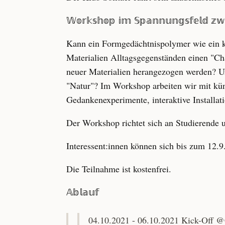
𝕎𝕠𝕣𝕜𝕤𝕙𝕠𝕡 𝕚𝕞 𝕊𝕡𝕒𝕟𝕟𝕦𝕟𝕘𝕤𝕗𝕖𝕝𝕕 𝕫𝕨𝕚
Kann ein Formgedächtnispolymer wie ein k
Materialien Alltagsgegenständen einen "Ch
neuer Materialien herangezogen werden? Un
"Natur"? Im Workshop arbeiten wir mit küns
Gedankenexperimente, interaktive Installat
Der Workshop richtet sich an Studierende u
Interessent:innen können sich bis zum 12.9
Die Teilnahme ist kostenfrei.
𝔸𝕓𝕝𝕒𝕦𝕗
04.10.2021 - 06.10.2021 Kick-Off 